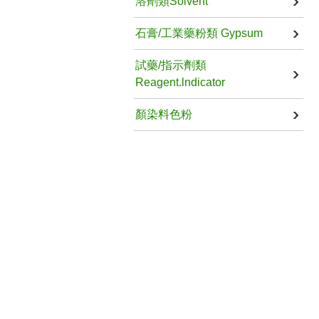
溶劑類Solvent
石膏/工業藥粉類 Gypsum
試藥/指示劑類
Reagent.lndicator
顏染料色粉