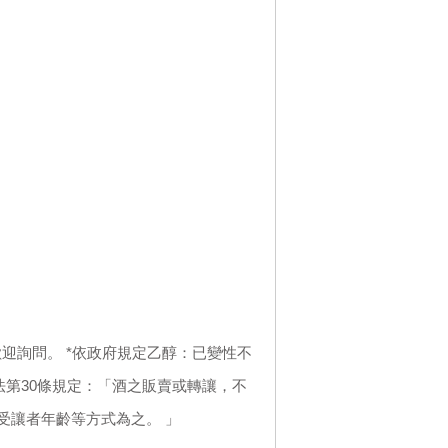
迎詢問。 *依政府規定乙醇：已變性不
法第30條規定：「酒之販賣或轉讓，不
受讓者年齡等方式為之。 」