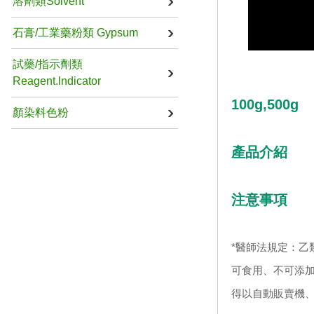
溶劑類Solvent
石膏/工業藥粉類 Gypsum
試藥/指示劑類
Reagent.lndicator
100g,500g
顏染料色粉
產品介紹
注意事項
*醫師法規定：乙
可食用、不可添加
得以自動販賣機、