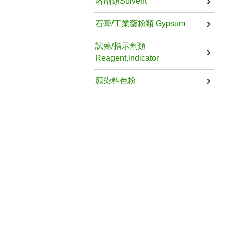
溶劑類Solvent
石膏/工業藥粉類 Gypsum
試藥/指示劑類
Reagent.lndicator
顏染料色粉