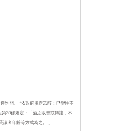
迎詢問。 *依政府規定乙醇：已變性不
法第30條規定：「酒之販賣或轉讓，不
受讓者年齡等方式為之。 」