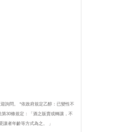
迎詢問。 *依政府規定乙醇：已變性不
法第30條規定：「酒之販賣或轉讓，不
受讓者年齡等方式為之。 」