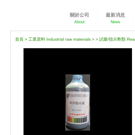
關於公司
最新消息
About
News
首頁
>
工業原料 Industrial raw materials
>
>
試藥/指示劑類 Reagen