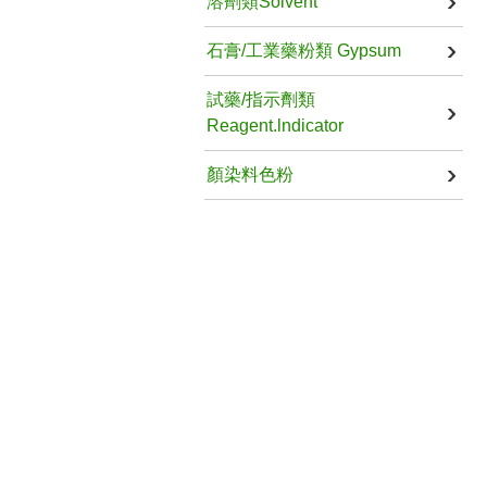
溶劑類Solvent
石膏/工業藥粉類 Gypsum
試藥/指示劑類
Reagent.lndicator
顏染料色粉