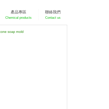
產品專區
聯絡我們
Chemical products
Contact us
one soap mold