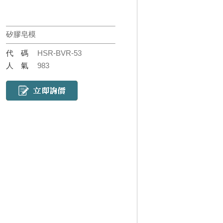
矽膠皂模
代碼
HSR-BVR-53
人氣
983