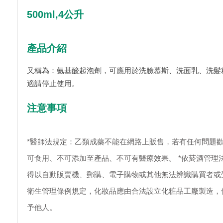
500ml,4公升
產品介紹
又稱為：氨基酸起泡劑，可應用於洗臉慕斯、洗面乳、洗髮
適請停止使用。
注意事項
*醫師法規定：乙類成藥不能在網路上販售，若有任何問題歡
可食用、不可添加至產品、不可有醫療效果。 *依菸酒管理
得以自動販賣機、郵購、電子購物或其他無法辨識購買者或受
衛生管理條例規定，化妝品應由合法設立化粧品工廠製造，
予他人。