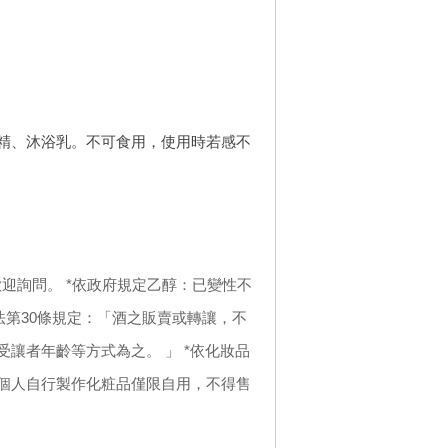
精、沐浴乳。不可食用，使用時若感不
迎詢問。 *依政府規定乙醇：已變性不
法第30條規定：「酒之販賣或轉讓，不
讓者年齡等方式為之。 」 *依化妝品
個人自行製作化粧品僅限自用，不得售