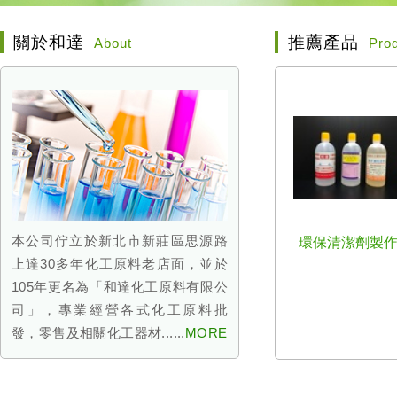
關於和達
推薦產品
About
Pro
本公司佇立於新北市新莊區思源路
環保清潔劑製
上達30多年化工原料老店面，並於
105年更名為「和達化工原料有限公
司」，專業經營各式化工原料批
發，零售及相關化工器材......
MORE