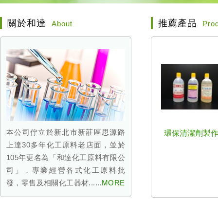
關於和達
推薦產品
About
Pro
本公司佇立於新北市新莊區思源路
環保清潔劑製
上達30多年化工原料老店面，並於
105年更名為「和達化工原料有限公
司」，專業經營各式化工原料批
發，零售及相關化工器材......
MORE