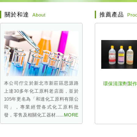
關於和達
推薦產品
About
Pro
本公司佇立於新北市新莊區思源路
環保清潔劑製
上達30多年化工原料老店面，並於
105年更名為「和達化工原料有限公
司」，專業經營各式化工原料批
發，零售及相關化工器材......
MORE