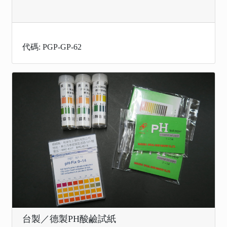
代碼: PGP-GP-62
台製／德製PH酸鹼試紙